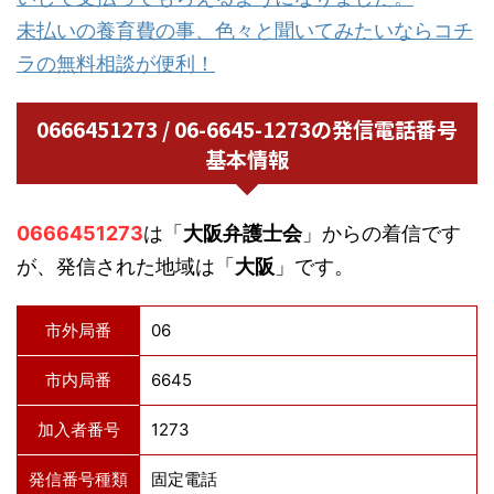
未払いの養育費の事、色々と聞いてみたいならコチ
ラの無料相談が便利！
0666451273 / 06-6645-1273の発信電話番号
基本情報
0666451273
は「
大阪弁護士会
」からの着信です
が、発信された地域は「
大阪
」です。
市外局番
06
市内局番
6645
加入者番号
1273
発信番号種類
固定電話