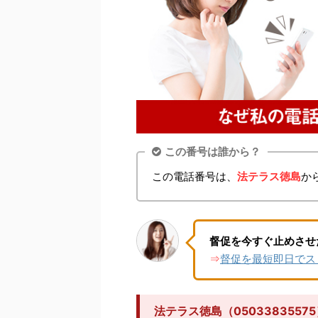
この番号は誰から？
この電話番号は、
法テラス徳島
か
督促を今すぐ止めさせ
督促を最短即日でス
⇒
法テラス徳島（050338355