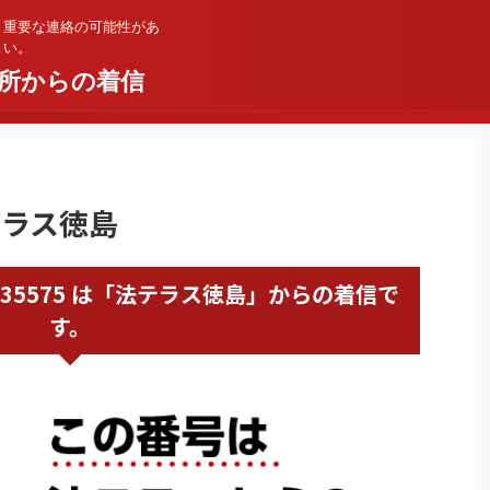
。重要な連絡の可能性があ
さい。
所からの着信
法テラス徳島
05033835575 は「法テラス徳島」からの着信で
す。