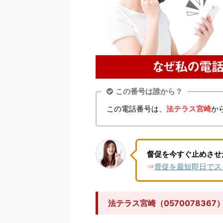
この番号は誰から？
この電話番号は、
法テラス宮崎
か
督促を今すぐ止めさせ
督促を最短即日でス
⇒
法テラス宮崎（05700783