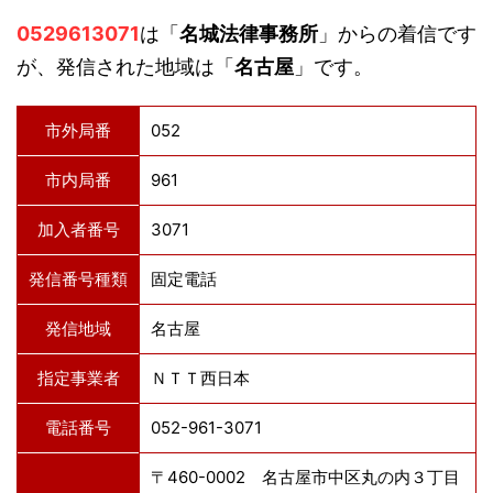
0529613071
は「
名城法律事務所
」からの着信です
が、発信された地域は「
名古屋
」です。
市外局番
052
市内局番
961
加入者番号
3071
発信番号種類
固定電話
発信地域
名古屋
指定事業者
ＮＴＴ西日本
電話番号
052-961-3071
〒460-0002 名古屋市中区丸の内３丁目