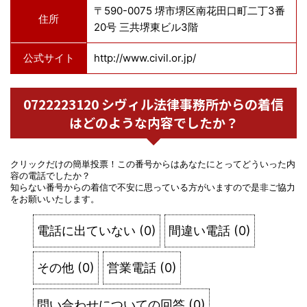
〒590-0075 堺市堺区南花田口町二丁3番
住所
20号 三共堺東ビル3階
公式サイト
http://www.civil.or.jp/
0722223120 シヴィル法律事務所からの着信
はどのような内容でしたか？
クリックだけの簡単投票！この番号からはあなたにとってどういった内
容の電話でしたか？
知らない番号からの着信で不安に思っている方がいますので是非ご協力
をお願いいたします。
電話に出ていない
(
0
)
間違い電話
(
0
)
その他
(
0
)
営業電話
(
0
)
問い合わせについての回答
(
0
)