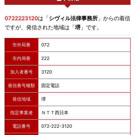
0722223120
は「
シヴィル法律事務所
」からの着信
ですが、発信された地域は「
堺
」です。
市外局番
072
市内局番
222
加入者番号
3120
発信番号種類
固定電話
発信地域
堺
指定事業者
ＮＴＴ西日本
電話番号
072-222-3120