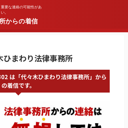
。重要な連絡の可能性があ
さい。
所からの着信
代々木ひまわり法律事務所
20316302 は「代々木ひまわり法律事務所」から
の着信です。