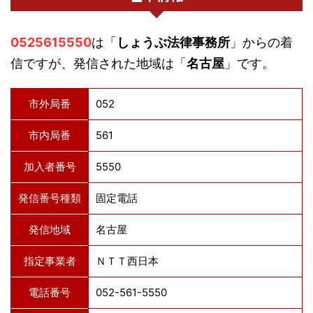
0525615550
は「
しょうぶ法律事務所
」からの着
信ですが、発信された地域は「
名古屋
」です。
市外局番
052
市内局番
561
加入者番号
5550
発信番号種類
固定電話
発信地域
名古屋
指定事業者
ＮＴＴ西日本
電話番号
052-561-5550