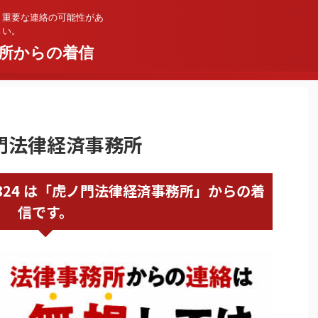
。重要な連絡の可能性があ
さい。
所からの着信
虎ノ門法律経済事務所
57440824 は「虎ノ門法律経済事務所」からの着
信です。