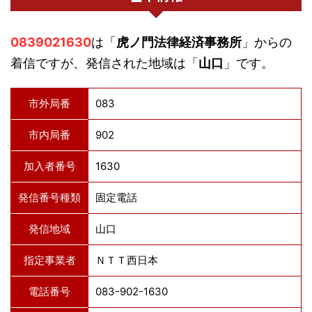
0839021630
は「
虎ノ門法律経済事務所
」からの
着信ですが、発信された地域は「
山口
」です。
市外局番
083
市内局番
902
加入者番号
1630
発信番号種類
固定電話
発信地域
山口
指定事業者
ＮＴＴ西日本
電話番号
083-902-1630