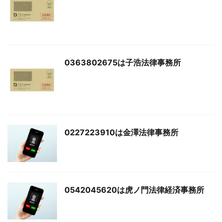
0363802675は子浩法律事務所
0227223910は金澤法律事務所
0542045620は虎ノ門法律経済事務所