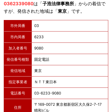
0362339080
は「
子浩法律事務所
」からの着信で
すが、発信された地域は「
東京
」です。
市外局番
03
市内局番
6233
加入者番号
9080
発信番号種類
固定電話
発信地域
東京
指定事業者
ＮＴＴ東日本
電話番号
03-6233-9080
〒169-0072 東京都新宿区大久保2-7-17
住所
晴和ビル