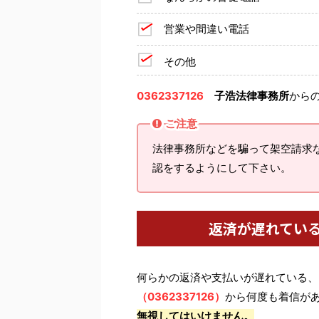
営業や間違い電話
その他
0362337126
子浩法律事務所
から
ご注意
法律事務所などを騙って架空請求
認をするようにして下さい。
返済が遅れてい
何らかの返済や支払いが遅れている、
（0362337126）
から何度も着信が
無視してはいけません。