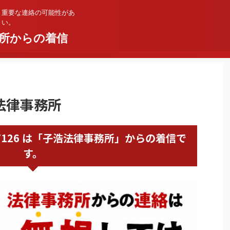
。重要な連絡の可能性があ
さい。
所からの着信
浩法律事務所
362337126 は「子浩法律事務所」からの着信で
す。