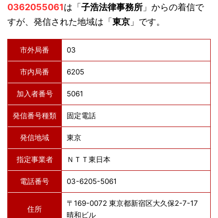
0362055061
は「
子浩法律事務所
」からの着信で
すが、発信された地域は「
東京
」です。
市外局番
03
市内局番
6205
加入者番号
5061
発信番号種類
固定電話
発信地域
東京
指定事業者
ＮＴＴ東日本
電話番号
03-6205-5061
〒169-0072 東京都新宿区大久保2-7-17
住所
晴和ビル