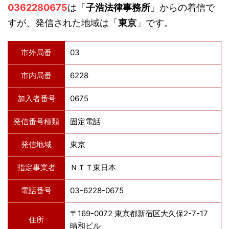
0362280675
は「
子浩法律事務所
」からの着信で
すが、発信された地域は「
東京
」です。
市外局番
03
市内局番
6228
加入者番号
0675
発信番号種類
固定電話
発信地域
東京
指定事業者
ＮＴＴ東日本
電話番号
03-6228-0675
〒169-0072 東京都新宿区大久保2-7-17
住所
晴和ビル