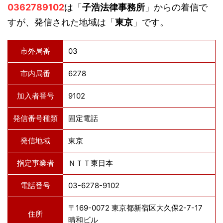
0362789102
は「
子浩法律事務所
」からの着信で
すが、発信された地域は「
東京
」です。
市外局番
03
市内局番
6278
加入者番号
9102
発信番号種類
固定電話
発信地域
東京
指定事業者
ＮＴＴ東日本
電話番号
03-6278-9102
〒169-0072 東京都新宿区大久保2-7-17
住所
晴和ビル