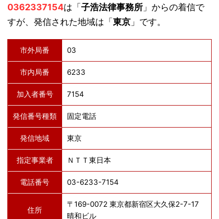
0362337154
は「
子浩法律事務所
」からの着信で
すが、発信された地域は「
東京
」です。
市外局番
03
市内局番
6233
加入者番号
7154
発信番号種類
固定電話
発信地域
東京
指定事業者
ＮＴＴ東日本
電話番号
03-6233-7154
〒169-0072 東京都新宿区大久保2-7-17
住所
晴和ビル