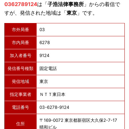
0362789124
は「
子浩法律事務所
」からの着信で
すが、発信された地域は「
東京
」です。
市外局番
03
市内局番
6278
加入者番号
9124
発信番号種類
固定電話
発信地域
東京
指定事業者
ＮＴＴ東日本
電話番号
03-6278-9124
〒169-0072 東京都新宿区大久保2-7-17
住所
晴和ビル