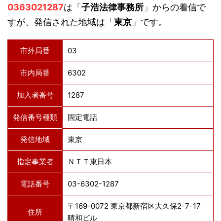
0363021287
は「
子浩法律事務所
」からの着信で
すが、発信された地域は「
東京
」です。
市外局番
03
市内局番
6302
加入者番号
1287
発信番号種類
固定電話
発信地域
東京
指定事業者
ＮＴＴ東日本
電話番号
03-6302-1287
〒169-0072 東京都新宿区大久保2-7-17
住所
晴和ビル