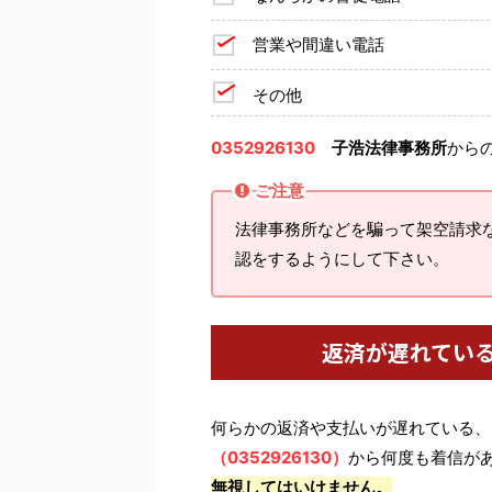
営業や間違い電話
その他
0352926130
子浩法律事務所
から
ご注意
法律事務所などを騙って架空請求
認をするようにして下さい。
返済が遅れてい
何らかの返済や支払いが遅れている、
（0352926130）
から何度も着信が
無視してはいけません。