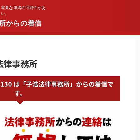
。重要な連絡の可能性があ
さい。
所からの着信
浩法律事務所
352926130 は「子浩法律事務所」からの着信で
す。