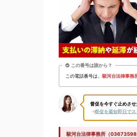
この番号は誰から？
この電話番号は、
駿河台法律事務
督促を今すぐ止めさせ
督促を最短即日でス
⇒
駿河台法律事務所（036735