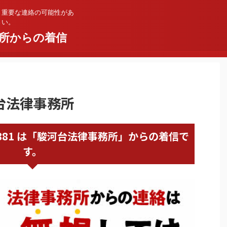
。重要な連絡の可能性があ
さい。
所からの着信
河台法律事務所
67359881 は「駿河台法律事務所」からの着信で
す。