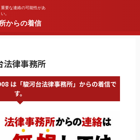
。重要な連絡の可能性があ
さい。
所からの着信
河台法律事務所
52445908 は「駿河台法律事務所」からの着信で
す。