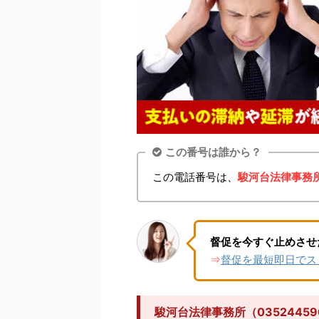
この番号は誰から？
この電話番号は、
駿河台法律事務
督促を今すぐ止めさせ
督促を最短即日でス
⇒
駿河台法律事務所（035244