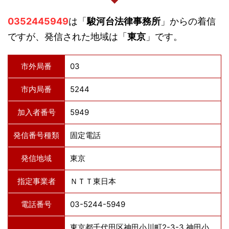
0352445949
は「
駿河台法律事務所
」からの着信
ですが、発信された地域は「
東京
」です。
市外局番
03
市内局番
5244
加入者番号
5949
発信番号種類
固定電話
発信地域
東京
指定事業者
ＮＴＴ東日本
電話番号
03-5244-5949
東京都千代田区神田小川町2-3-3 神田小