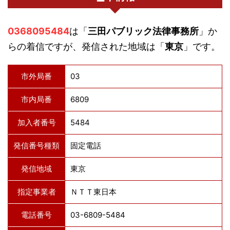
0368095484
は「
三田パブリック法律事務所
」か
らの着信ですが、発信された地域は「
東京
」です。
市外局番
03
市内局番
6809
加入者番号
5484
発信番号種類
固定電話
発信地域
東京
指定事業者
ＮＴＴ東日本
電話番号
03-6809-5484