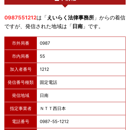
0987551212
は「
えいらく法律事務所
」からの着信
ですが、発信された地域は「
日南
」です。
市外局番
0987
市内局番
55
加入者番号
1212
発信番号種類
固定電話
発信地域
日南
指定事業者
ＮＴＴ西日本
電話番号
0987-55-1212