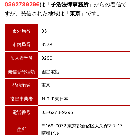
0362789296
は「
子浩法律事務所
」からの着信で
すが、発信された地域は「
東京
」です。
市外局番
03
市内局番
6278
加入者番号
9296
発信番号種類
固定電話
発信地域
東京
指定事業者
ＮＴＴ東日本
電話番号
03-6278-9296
〒169-0072 東京都新宿区大久保2-7-17
住所
晴和ビル