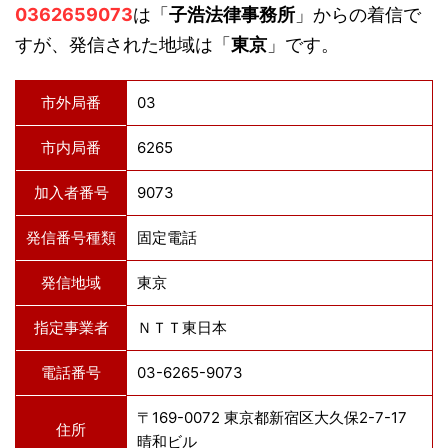
0362659073
は「
子浩法律事務所
」からの着信で
すが、発信された地域は「
東京
」です。
市外局番
03
市内局番
6265
加入者番号
9073
発信番号種類
固定電話
発信地域
東京
指定事業者
ＮＴＴ東日本
電話番号
03-6265-9073
〒169-0072 東京都新宿区大久保2-7-17
住所
晴和ビル