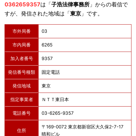
0362659357
は「
子浩法律事務所
」からの着信で
すが、発信された地域は「
東京
」です。
市外局番
03
市内局番
6265
加入者番号
9357
発信番号種類
固定電話
発信地域
東京
指定事業者
ＮＴＴ東日本
電話番号
03-6265-9357
〒169-0072 東京都新宿区大久保2-7-17
住所
晴和ビル