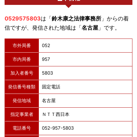
0529575803
は「
鈴木康之法律事務所
」からの着
信ですが、発信された地域は「
名古屋
」です。
市外局番
052
市内局番
957
加入者番号
5803
発信番号種類
固定電話
発信地域
名古屋
指定事業者
ＮＴＴ西日本
電話番号
052-957-5803