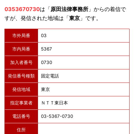
0353670730
は「
原田法律事務所
」からの着信で
すが、発信された地域は「
東京
」です。
市外局番
03
市内局番
5367
加入者番号
0730
発信番号種類
固定電話
発信地域
東京
指定事業者
ＮＴＴ東日本
電話番号
03-5367-0730
住所