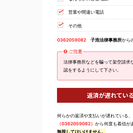
営業や間違い電話
その他
0362059082
子浩法律事務所
から
ご注意
法律事務所などを騙って架空請求
認をするようにして下さい。
返済が遅れてい
何らかの返済や支払いが遅れている、
（0362059082）
から何度も着信が
無視してはいけません。