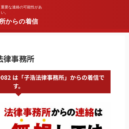
。重要な連絡の可能性があ
さい。
所からの着信
浩法律事務所
362059082 は「子浩法律事務所」からの着信で
す。