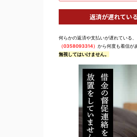
返済が遅れてい
何らかの返済や支払いが遅れている、
（0358093314）
から何度も着信が
無視してはいけません。