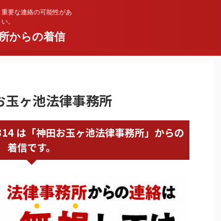
。重要な連絡の可能性があ
さい。
所からの着信
神田お玉ヶ池法律事務所
58093314 は「神田お玉ヶ池法律事務所」からの
着信です。