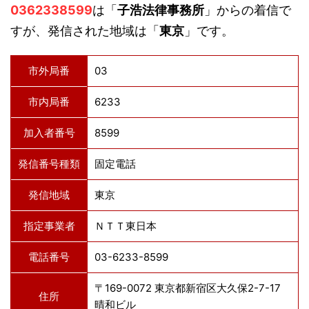
0362338599
は「
子浩法律事務所
」からの着信で
すが、発信された地域は「
東京
」です。
市外局番
03
市内局番
6233
加入者番号
8599
発信番号種類
固定電話
発信地域
東京
指定事業者
ＮＴＴ東日本
電話番号
03-6233-8599
〒169-0072 東京都新宿区大久保2-7-17
住所
晴和ビル