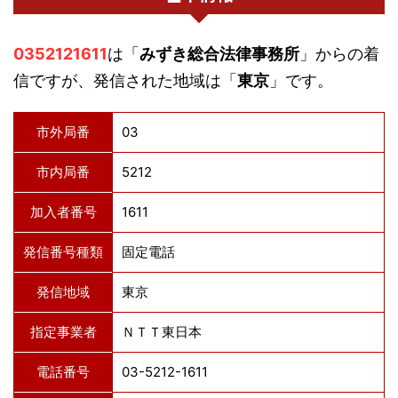
0352121611
は「
みずき総合法律事務所
」からの着
信ですが、発信された地域は「
東京
」です。
市外局番
03
市内局番
5212
加入者番号
1611
発信番号種類
固定電話
発信地域
東京
指定事業者
ＮＴＴ東日本
電話番号
03-5212-1611