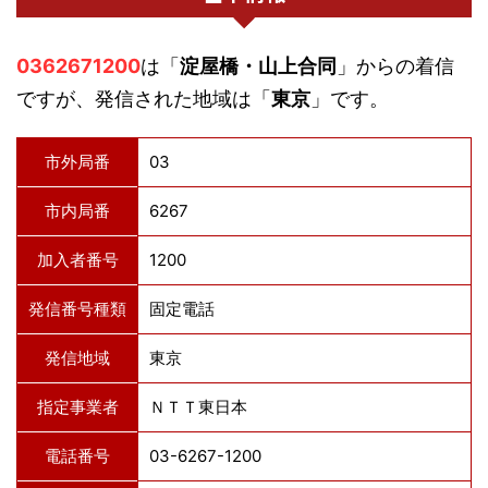
0362671200
は「
淀屋橋・山上合同
」からの着信
ですが、発信された地域は「
東京
」です。
市外局番
03
市内局番
6267
加入者番号
1200
発信番号種類
固定電話
発信地域
東京
指定事業者
ＮＴＴ東日本
電話番号
03-6267-1200